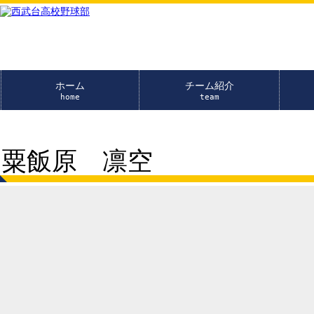
ホーム
チーム紹介
home
team
粟飯原 凛空